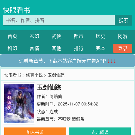
快眼看书
搜索
首页
玄幻
武侠
都市
历史
网游
科幻
言情
其他
排行
完本
登录
追看新章节，下载本站客户端无广告APP
↓↓↓
快眼看书
>
修真小说
> 玉剑仙踪
玉剑仙踪
作者：
剑谪仙
更新时间：2025-11-07 00:54:32
状态：连载
最新章节：
不归梦 请假条
加入书架
点击阅读