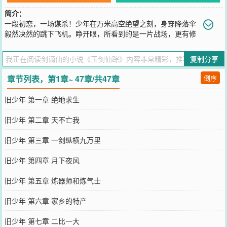
简介：
一段初恋，一场谋杀！少年在万米高空绝望之刻，身穿降落伞
毅然决然的跳下飞机。睁开眼，所看到的是一片战场，更有修
仙者在半空打架，落地一刻，震慑万军，凭借着机智死里逃生后，他
穿越到了仙侠世界！此一剑，断星海，斩日月，划破虚空纵九天。再
复制分享
一剑，除妖魔，灭鬼神，横戮金仙傲世间。且看玉剑涤世谁为峰，唯
有挑......剑横踏上苍穹。【展开】【收起】
章节列表，第1章~ 47章/共47章
倒序
您要是觉得《
玉剑仙踪
》还不错的话请不要忘记向您QQ群和微博微信
里的朋友推荐哦！
旧少年 第一章 绝地求生
旧少年 第二章 天不亡我
旧少年 第三章 一剑纵横九万里
旧少年 第四章 月下夜风
旧少年 第五章 炼器师和炼气士
旧少年 第六章 家乡的特产
旧少年 第七章 二比一大