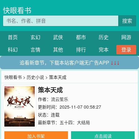
快眼看书
搜索
首页
玄幻
武侠
都市
历史
网游
科幻
言情
其他
排行
完本
登录
追看新章节，下载本站客户端无广告APP
↓↓↓
快眼看书
>
历史小说
> 策本天成
策本天成
作者：
流云笙乐
更新时间：2025-11-07 00:58:27
状态：连载
最新章节：
五十四：大结局
加入书架
点击阅读