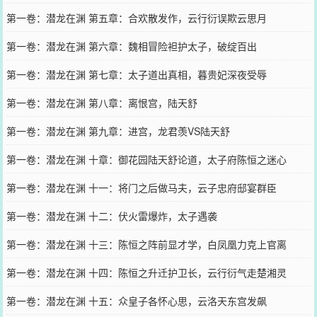
第一卷：潜龙在渊 第五章：合欢散发作，云行衍误欺云思月
第一卷：潜龙在渊 第六章：魏相冒险袒护太子，破绽百出
第一卷：潜龙在渊 第七章：太子道出真相，暮贵妃深夜受辱
第一卷：潜龙在渊 第八章：离恨宫，陆天舒
第一卷：潜龙在渊 第九章：进宫，龙君羡VS陆天舒
第一卷：潜龙在渊 十章：御花园陆天舒论道，太子府陈恒之迷心
第一卷：潜龙在渊 十一：将门之后做马夫，云子忠府邸宴群臣
第一卷：潜龙在渊 十二：伏火雷爆炸，太子遇袭
第一卷：潜龙在渊 十三：陈恒之阵前显才学，白凤凰力克上官离
第一卷：潜龙在渊 十四：陈恒之升迁护卫长，云行衍气走楚湘灵
第一卷：潜龙在渊 十五：众皇子各怀心思，云洛天东宫发飙