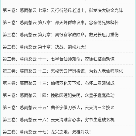
第三卷：暮雨愁云 七章：云行衍怒斥老道士，御龙决大破金光阵
第三卷：暮雨愁云 第八章：都天峰群雄议事，念亲情兄妹释怀
第三卷：暮雨愁云 第九章：离恨宫掌教陨命，救兄长思月重伤
第三卷：暮雨愁云 第十章：决战、麟动九天！
第三卷：暮雨愁云 十一：七星台仙师知命，狡徐狂临而劝谏
第三卷：暮雨愁云 十二：恋权势云行衍撒谎，为救人老仙师羽化
第三卷：暮雨愁云 十三：仙师羽化天下知，心怀二意溃谋成
第三卷：暮雨愁云 十四：挽歌园莲妃失明，众皇子蠢蠢欲动
第三卷：暮雨愁云 十五：曲长宁借刀杀人，云天清三金换义
第三卷：暮雨愁云 十六：云天清难言心事，穷书生道破玄机
第三卷：暮雨愁云 十七：龙兴之地，双雄对决！