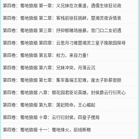
第四卷：蜀地狼烟 第一章：义兄妹在次重逢，遇儒生徐狂论政
第四卷：蜀地狼烟 第二章：客栈前徐狂挑衅，楚湘灵夜诉情衷
第四卷：蜀地狼烟 第三章：抒抑郁赌场施暴，宫门口二女初遇
第四卷：蜀地狼烟 第四章：云思月刁难楚湘灵三皇子挽歌园探母
第四卷：蜀地狼烟 第五章：权力，来自力量！
第四卷：蜀地狼烟 第六章：兄妹冲突，月落云沉
第四卷：蜀地狼烟 第七章：集军备端王犯难，废太子卧薪尝胆
第四卷：蜀地狼烟 八章：御花园君臣论英雄，封侯爵云行衍死心
第四卷：蜀地狼烟 第九章：莲妃陨命，王心崛起
第四卷：蜀地狼烟 十章：云行衍封侯，四皇子搅局
第四卷：蜀地狼烟 十一：蜀地烽火，前线断粮