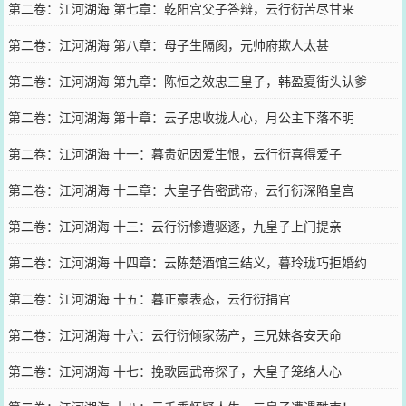
第二卷：江河湖海 第七章：乾阳宫父子答辩，云行衍苦尽甘来
第二卷：江河湖海 第八章：母子生隔阂，元帅府欺人太甚
第二卷：江河湖海 第九章：陈恒之效忠三皇子，韩盈夏街头认爹
第二卷：江河湖海 第十章：云子忠收拢人心，月公主下落不明
第二卷：江河湖海 十一：暮贵妃因爱生恨，云行衍喜得爱子
第二卷：江河湖海 十二章：大皇子告密武帝，云行衍深陷皇宫
第二卷：江河湖海 十三：云行衍惨遭驱逐，九皇子上门提亲
第二卷：江河湖海 十四章：云陈楚酒馆三结义，暮玲珑巧拒婚约
第二卷：江河湖海 十五：暮正豪表态，云行衍捐官
第二卷：江河湖海 十六：云行衍倾家荡产，三兄妹各安天命
第二卷：江河湖海 十七：挽歌园武帝探子，大皇子笼络人心