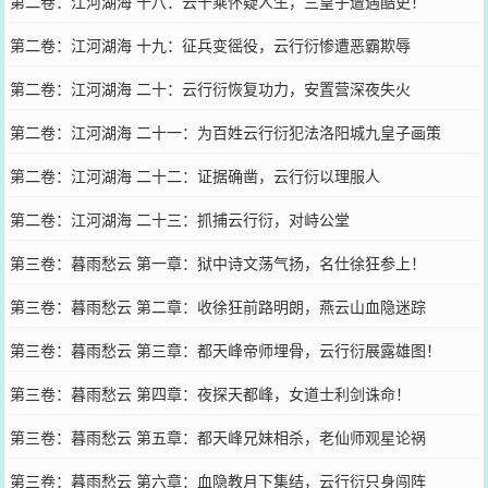
第二卷：江河湖海 十八：云千乘怀疑人生，三皇子遭遇酷吏！
第二卷：江河湖海 十九：征兵变徭役，云行衍惨遭恶霸欺辱
第二卷：江河湖海 二十：云行衍恢复功力，安置营深夜失火
第二卷：江河湖海 二十一：为百姓云行衍犯法洛阳城九皇子画策
第二卷：江河湖海 二十二：证据确凿，云行衍以理服人
第二卷：江河湖海 二十三：抓捕云行衍，对峙公堂
第三卷：暮雨愁云 第一章：狱中诗文荡气扬，名仕徐狂参上！
第三卷：暮雨愁云 第二章：收徐狂前路明朗，燕云山血隐迷踪
第三卷：暮雨愁云 第三章：都天峰帝师埋骨，云行衍展露雄图！
第三卷：暮雨愁云 第四章：夜探天都峰，女道士利剑诛命！
第三卷：暮雨愁云 第五章：都天峰兄妹相杀，老仙师观星论祸
第三卷：暮雨愁云 第六章：血隐教月下集结，云行衍只身闯阵