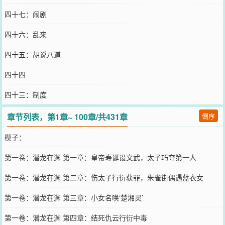
四十七：闹剧
四十六：乱来
四十五：胡说八道
四十四
四十三：制度
章节列表，第1章~ 100章/共431章
倒序
楔子：
第一卷：潜龙在渊 第一章：皇帝寿诞设文武，太子巧夺第一人
第一卷：潜龙在渊 第二章：伤太子行衍获罪，朱雀街偶遇蓝衣女
第一卷：潜龙在渊 第三章：小女名唤‘楚湘灵’
第一卷：潜龙在渊 第四章：结死仇云行衍中毒