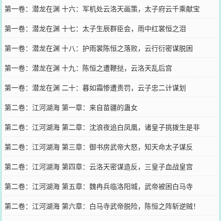
第一卷：潜龙在渊 十六：军机处云洛天画策，太子府云千乘献宝
第一卷：潜龙在渊 十七：太子生辰群臣会，雨中红裳恒之泪
第一卷：潜龙在渊 十八：护雨裳陈恒之落败，云行衍密谋脱困
第一卷：潜龙在渊 十九：陈恒之遭鞭挞，云洛天乱后宫
第一卷：潜龙在渊 二十：暮如霜惨遭责罚，云子忠二计谋划
第二卷：江河湖海 第一章：来自苗疆的蛊女
第二卷：江河湖海 第二章：沈浪夜追白凤凰，诸皇子挑拨生是非
第二卷：江河湖海 第三章：御书房武帝大怒，知天命太子谋反
第二卷：江河湖海 第四章：云洛天密谋造反，三皇子血战皇宫
第二卷：江河湖海 第五章：魏冉兵临洛阳城，武帝被困白马寺
第二卷：江河湖海 第六章：白马寺武帝脱险，陈恒之阵斩逆贼！