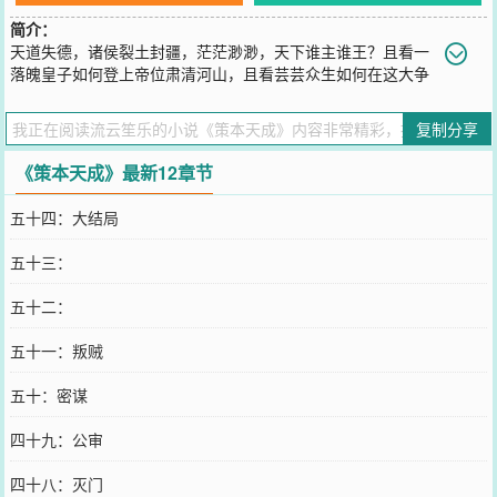
简介：
天道失德，诸侯裂土封疆，茫茫渺渺，天下谁主谁王？且看一
落魄皇子如何登上帝位肃清河山，且看芸芸众生如何在这大争
之世中颠倒乾坤！云行衍：“弑君又如何？众叛亲离又如何？醉卧美人
膝，醒掌天下权，那是每个人心中都存在的欲望，如今朕做了你们想
复制分享
做又不敢做的，你们却摆出一副圣贤的样子对朕口诛笔伐……”“天......
下诸王听着，若你们识相，交出玺授，向朕称臣，那朕便以王道一统
《策本天成》最新12章节
天下，使黎明百姓免受刀兵之苦，汝等若是不肯，王道不行，寡人便
取兵道！”【展开】【收起】
五十四：大结局
您要是觉得《
策本天成
》还不错的话请不要忘记向您QQ群和微博微信
里的朋友推荐哦！
五十三：
五十二：
五十一：叛贼
五十：密谋
四十九：公审
四十八：灭门