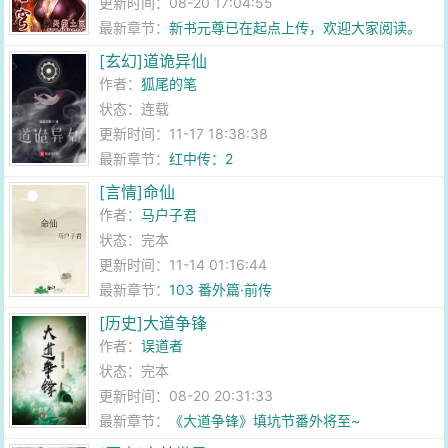
更新时间：08-20 17:04:55
最新章节：
新书元尊已在起点上传，欢迎大家阅读。
[玄幻]道诡异仙
作者：
狐尾的笔
状态：连载
更新时间：11-17 18:38:38
最新章节：
红中传：2
[言情]命仙
作者：
马户子君
状态：完本
更新时间：11-14 01:16:44
最新章节：
103 番外篇·前传
[历史]大道争锋
作者：
误道者
状态：完本
更新时间：08-20 20:31:33
最新章节：
《大道争锋》填坑节番外将至~