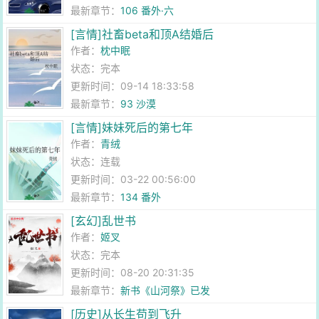
最新章节：
106 番外·六
[言情]社畜beta和顶A结婚后
作者：
枕中眠
状态：完本
更新时间：09-14 18:33:58
最新章节：
93 沙漠
[言情]妹妹死后的第七年
作者：
青绒
状态：连载
更新时间：03-22 00:56:00
最新章节：
134 番外
[玄幻]乱世书
作者：
姬叉
状态：完本
更新时间：08-20 20:31:35
最新章节：
新书《山河祭》已发
[历史]从长生苟到飞升