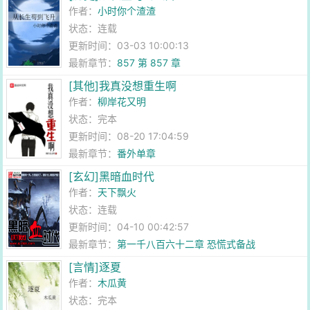
作者：
小时你个渣渣
状态：连载
更新时间：03-03 10:00:13
最新章节：
857 第 857 章
[其他]我真没想重生啊
作者：
柳岸花又明
状态：完本
更新时间：08-20 17:04:59
最新章节：
番外单章
[玄幻]黑暗血时代
作者：
天下飘火
状态：连载
更新时间：04-10 00:42:57
最新章节：
第一千八百六十二章 恐慌式备战
[言情]逐夏
作者：
木瓜黄
状态：完本