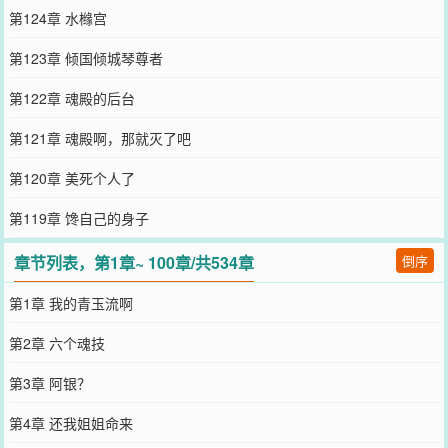
第124章 水橼宫
第123章 倾国倾城琴尊者
第122章 魂殿的后台
第121章 魂殿啊，那就灭了吧
第120章 美死个人了
第119章 馋自己的身子
章节列表，第1章~ 100章/共534章
倒序
第1章 我的青玉流啊
第2章 六个魂技
第3章 阿银？
第4章 还我姐姐命来