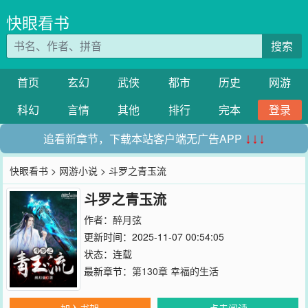
快眼看书
搜索
首页
玄幻
武侠
都市
历史
网游
科幻
言情
其他
排行
完本
登录
追看新章节，下载本站客户端无广告APP
↓↓↓
快眼看书
>
网游小说
> 斗罗之青玉流
斗罗之青玉流
作者：
醉月弦
更新时间：2025-11-07 00:54:05
状态：连载
最新章节：
第130章 幸福的生活
加入书架
点击阅读