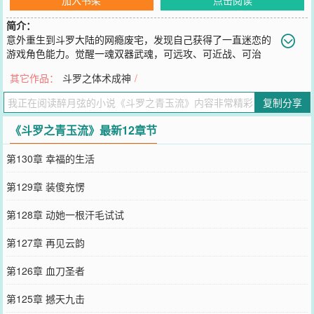
简介：
意外重生到斗罗大陆的网瘾废宅，发现自己获得了一直迷恋的
游戏角色能力。觉醒一魂双器武魂，可远攻、可近战、可治
疗、可控制差一点就无所不能了。想了解更多，现在就进入斗罗世界
其它作品：
斗罗之体术成神
/
一探究竟吧！
您要是觉得《
斗罗之青玉流
》还不错的话请不要忘记向您QQ群和微博
复制分享
微信里的朋友推荐哦！
《斗罗之青玉流》最新12章节
第130章 幸福的生活
第129章 装傻充愣
第128章 动她一根汗毛试试
第127章 再见云韵
第126章 血刀圣者
第125章 撼天九击