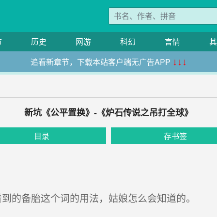
市
历史
网游
科幻
言情
其
追看新章节，下载本站客户端无广告APP
↓↓↓
新坑《公平置换》-《炉石传说之吊打全球》
目录
存书签
的备胎这个词的用法，姑娘怎么会知道的。