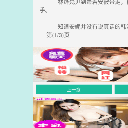
林烨梵见到萧若安被带走，自己
手。
知道安妮并没有说真话的韩沐熹
第(1/3)页
上一章