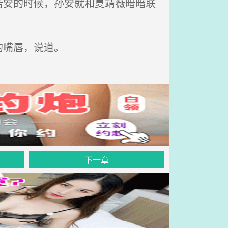
安的时候，孙安就和夏靖薇暗暗联
嘴唇，说道。
下一章