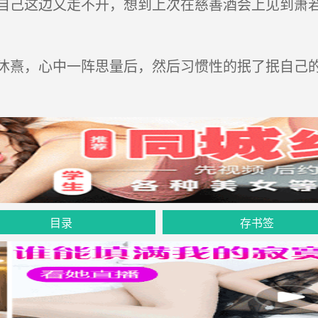
这边又走不开，想到上次在慈善酒会上见到萧若
，心中一阵思量后，然后习惯性的抿了抿自己的
目录
存书签