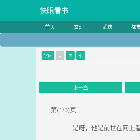
快眼看书
首页
玄幻
武侠
都
字体
大
中
小
上一章
第(1/3)页
是呀，他是前世在网上看到