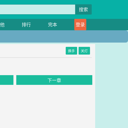
搜索
他
排行
完本
登录
换手
关灯
下一章