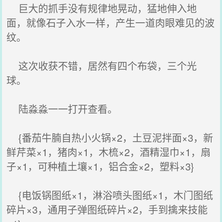
巨大的抓手没有规律地晃动，猛地伸入地
面，就像石子入水一样，产生一道肉眼难见的波
纹。
这次收获不错，居然有四个布袋，三个光
球。
陆淼淼一一打开查看。
{番茄牛腩自热小火锅×2，土豆泥拌面×3，新
鲜芹菜×1，猪肉×1，木梳×2，酒精湿巾×1，扇
子×1，可种植土壤×1，铝合金×2，塑料×3}
{电饭锅图纸×1，淋浴喷头图纸×1，木门图纸
碎片×3，通用子弹图纸碎片×2，手到擒来技能