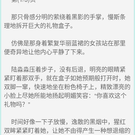
那只骨感分明的萦绕着黑影的手掌，慢斯条
理地拆开巨大的礼物盒子。
仿佛是那身着繁复华丽蓝裙的女孩站在那里
便奇异地让他内心平静了下来。
陆淼淼压着步子，没有后退，明亮的眼睛紧
紧盯着那双手，就在盒子如她预期般打开时，她
双脚一窜，快速地坐在粉色椅子上，精致漂亮的
小脸上尽她所能地扬起明媚笑容：“你喜欢这个
礼物吗？”
时间好像一下子放慢，逸散的黑烟中，猩红
双眸紧紧盯着她，让她不由得产生一种想退缩的