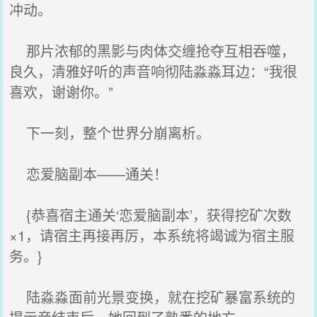
冲动。
那片浓郁的黑影与肉体交缠抢夺互相吞噬，
良久，清雅好听的声音响彻陆淼淼耳边：“我很
喜欢，谢谢你。”
下一刻，整个世界分崩离析。
恋爱脑副本——通关！
{恭喜宿主通关‘恋爱脑副本’，获得挖矿次数
×1，请宿主再接再厉，本系统将竭诚为宿主服
务。}
陆淼淼面前光景变换，就在挖矿暴富系统的