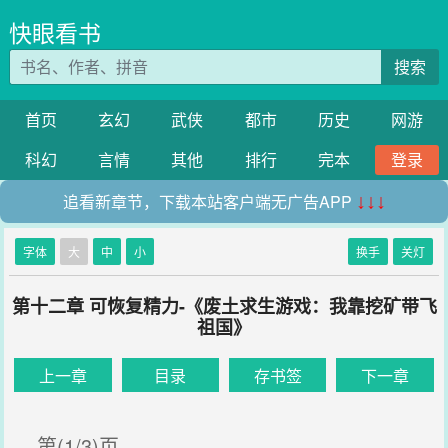
快眼看书
搜索
首页
玄幻
武侠
都市
历史
网游
科幻
言情
其他
排行
完本
登录
追看新章节，下载本站客户端无广告APP
↓↓↓
字体
大
中
小
换手
关灯
第十二章 可恢复精力-《废土求生游戏：我靠挖矿带飞
祖国》
上一章
目录
存书签
下一章
第(1/3)页