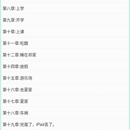
第八章:上学
第九章:开学
第十章:上课
第十一章:吃醋
第十二章:睡在祁家
第十四章:放假
第十五章:游乐场
第十六章:去夏家
第十七章:夏家
第十八章:车祸
第十九章:完蛋了，iPad丢了。