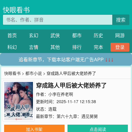
快眼看书
搜索
首页
玄幻
武侠
都市
历史
网游
科幻
言情
其他
排行
完本
登录
追看新章节，下载本站客户端无广告APP
↓↓↓
快眼看书
>
都市小说
> 穿成路人甲后被大佬娇养了
穿成路人甲后被大佬娇养了
作者：
小李在养老啊
更新时间：2025-11-17 12:15:38
状态：连载
最新章节：
第六十九章：遇见舅舅
加入书架
点击阅读