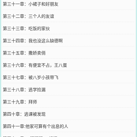
第三十一章：小裙子和好朋友
第三十二章：三个人的友谊
第三十三章：吃饭的家伙
第三十四章：我也没这么缺德啊
第三十五章：撒娇卖俏
第三十六章：有便宜不占，王八蛋
第三十七章：被八岁小孩带飞
第三十八章：逃学捡漏
第三十九章：拜师
第四十章：逃课被发现
第四十一章:他家可算有个出息的人