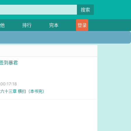
搜索
他
排行
完本
登录
局签到暴君
萌
0:17:18
六十三章 横扫（本书完）