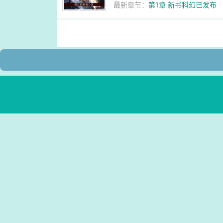
最新章节：
第1章 新书科幻已发布