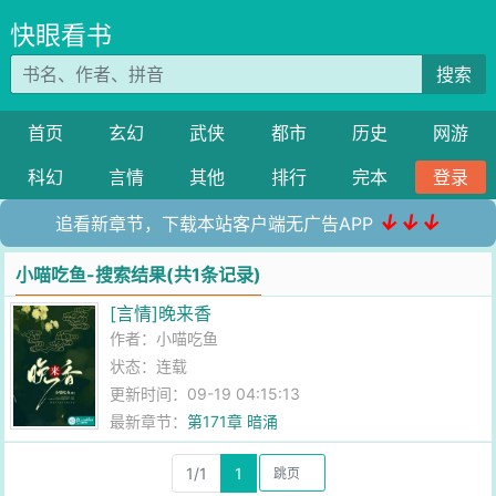
快眼看书
搜索
首页
玄幻
武侠
都市
历史
网游
科幻
言情
其他
排行
完本
登录
↓↓↓
追看新章节，下载本站客户端无广告APP
小喵吃鱼-搜索结果(共1条记录)
[言情]晚来香
作者：
小喵吃鱼
状态：连载
更新时间：09-19 04:15:13
最新章节：
第171章 暗涌
1/1
1