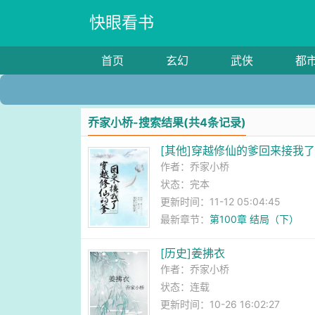
快眼看书
首页
玄幻
武侠
都
乔家小桥-搜索结果(共4条记录)
[其他]穿越修仙的爹回来接我
作者：
乔家小桥
状态：完本
更新时间：11-12 05:04:45
最新章节：
第100章 结局（下）
[历史]姜拂衣
作者：
乔家小桥
状态：连载
更新时间：10-26 16:02:27