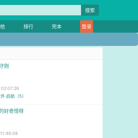
搜索
他
排行
完本
登录
察守则
2:07:26
 番外·启航（5）
真的好奇怪呀
1:46:08