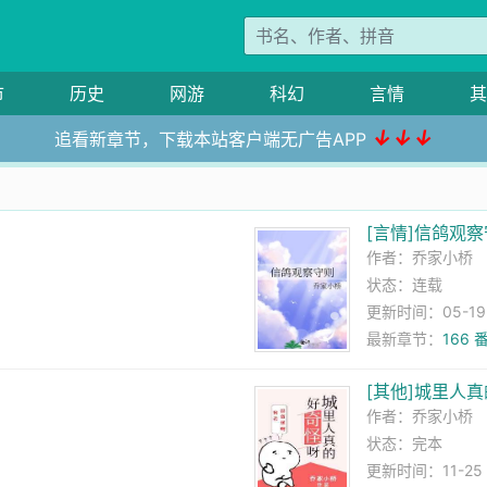
市
历史
网游
科幻
言情
其
↓↓↓
追看新章节，下载本站客户端无广告APP
了
[言情]信鸽观
作者：
乔家小桥
状态：连载
更新时间：05-19 0
最新章节：
166
[其他]城里人
作者：
乔家小桥
状态：完本
更新时间：11-25 1