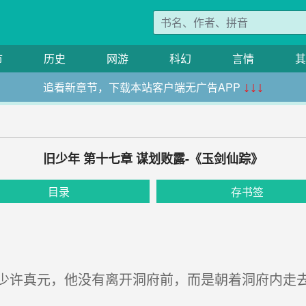
市
历史
网游
科幻
言情
其
追看新章节，下载本站客户端无广告APP
↓↓↓
旧少年 第十七章 谋划败露-《玉剑仙踪》
目录
存书签
许真元，他没有离开洞府前，而是朝着洞府内走