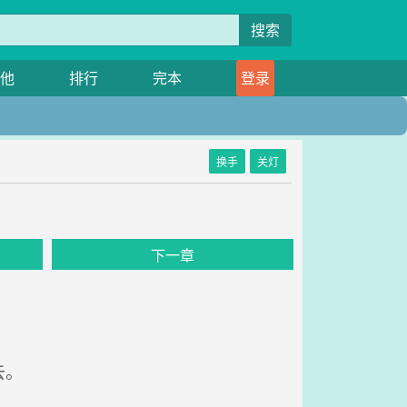
搜索
他
排行
完本
登录
换手
关灯
下一章
去。