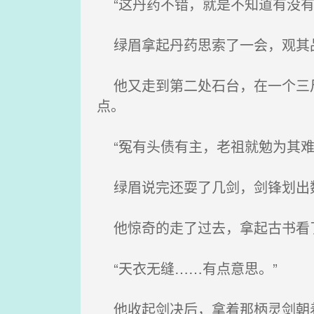
“这丹药不错，就是不知道有没有
绿眉拿起丹药思索了一会，观其品
他又走到第二处石台，在一个三尺
点。
“冤有头债有主，老祖就勉为其难
绿眉说完还耍了几剑，剑锋划出数
他惊奇的走了过去，拿起古书看
“天衣无缝……有点意思。”
他收起剑决后，拿着那柄灵剑朝