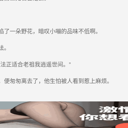
掐了一朵野花，暗叹小嘣的品味不低啊。
法。
法正适合老祖我逍遥世间。”
，便匆匆离去了，他生怕被人看到惹上麻烦。