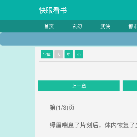
快眼看书
首页
玄幻
武侠
都
字体
大
中
小
上一章
第(1/3)页
绿眉喘息了片刻后，体内恢复了少