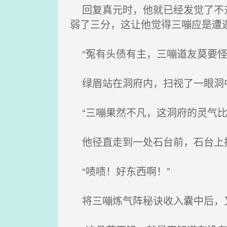
回复真元时，他就已经发觉了不对
弱了三分，这让他觉得三嘣应是遭
“冤有头债有主，三嘣道友莫要怪
绿眉站在洞府内，扫视了一眼洞
“三嘣果然不凡，这洞府的灵气比
他径直走到一处石台前，石台上摆
“啧啧！好东西啊！”
将三嘣炼气阵秘诀收入囊中后，又