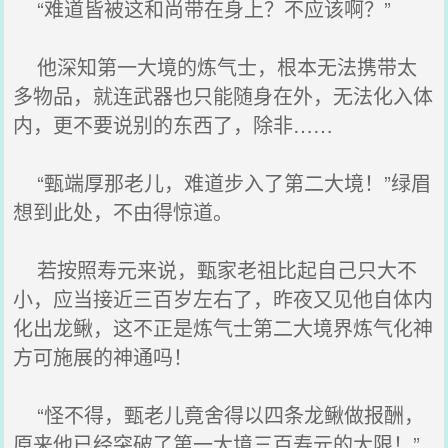
“难道皆被这和尚带在身上？不应该啊？”
他深知第一大境的炼气士，根本无法携带太
多物品，就连武器也只能随身在外，无法化入体
内，更不要说别的东西了，除非……
“甄端厚那老儿，难道步入了第二大境！”绿眉
想到此处，不由得惊道。
若按照寿元来说，甄家老祖比起自己只大不
小，应当接近三百岁左右了，昨夜又见他自体内
化出龙鳅，这不正是炼气士第二大境界炼气化神
方可施展的神通吗！
“怪不得，甄老儿竟舍得以四条龙鳅做报酬，
原来他已经突破了第一大境三百寿元的大限！”