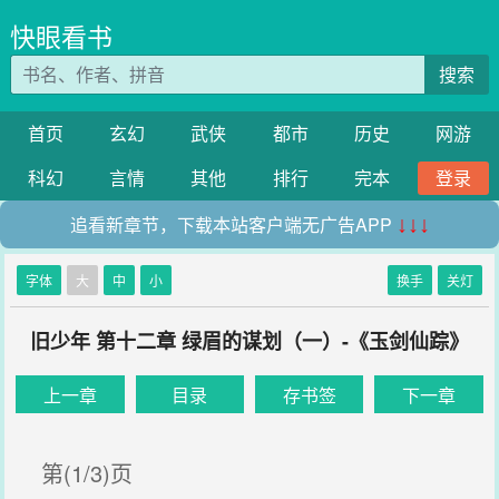
快眼看书
搜索
首页
玄幻
武侠
都市
历史
网游
科幻
言情
其他
排行
完本
登录
追看新章节，下载本站客户端无广告APP
↓↓↓
字体
大
中
小
换手
关灯
旧少年 第十二章 绿眉的谋划（一）-《玉剑仙踪》
上一章
目录
存书签
下一章
第(1/3)页