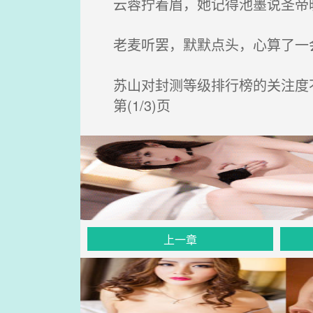
云蓉拧着眉，她记得池墨说圣帝
老麦听罢，默默点头，心算了一会
苏山对封测等级排行榜的关注度不
第(1/3)页
上一章