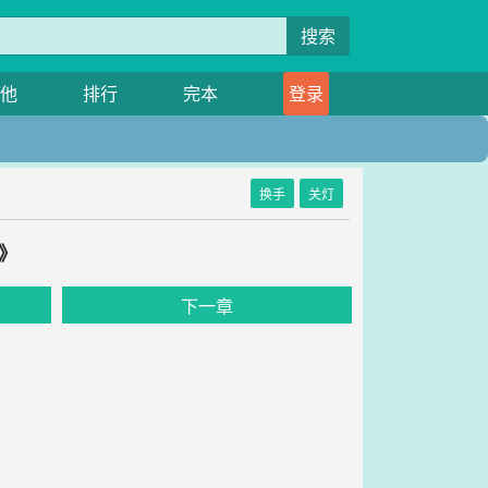
搜索
他
排行
完本
登录
换手
关灯
》
下一章