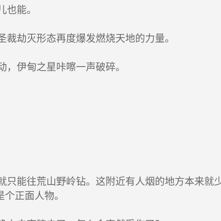
儿也能。
圣裁劫灭形态再度爆发燃烧天地的力量。
动，伊甸之星咔嚓一声破碎。
只能往荒山野岭钻。这附近有人烟的地方本来就少
是个正面人物。