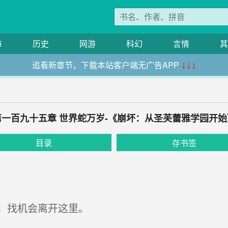
市
历史
网游
科幻
言情
其
追看新章节，下载本站客户端无广告APP
↓↓↓
第一百九十五章 世界蛇万岁-《崩坏：从圣芙蕾雅学园开始
目录
存书签
，找机会离开这里。