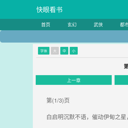
快眼看书
首页
玄幻
武侠
都
字体
大
中
小
上一章
第(1/3)页
白启明沉默不语，催动伊甸之星