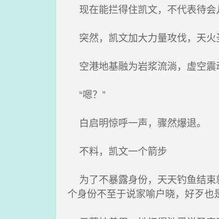
现在能拦得住凯文，不代表待会
突然，凯文加大力量攻伐，天火
空港地基融为岩浆流淌，虚空震
“嗯？”
白启明惊呼一声，骤然爆退。
不料，凯文一个箭步
为了不暴露身份，天天钓鱼结束就
个身份不至于说家喻户晓，好歹也