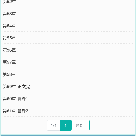
第52章
第53章
第54章
第55章
第56章
第57章
第58章
第59章 正文完
第60章 番外1
第61章 番外2
1/1
1