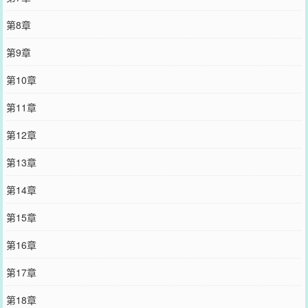
第8章
第9章
第10章
第11章
第12章
第13章
第14章
第15章
第16章
第17章
第18章