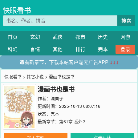
快眼看书
搜索
首页
玄幻
武侠
都市
历史
网游
科幻
言情
其他
排行
完本
登录
追看新章节，下载本站客户端无广告APP
↓↓↓
快眼看书
>
其它小说
> 漫画书也是书
漫画书也是书
作者：
溧栗子
更新时间：2025-10-13 08:07:16
状态：完本
最新章节：
第61章 番外2
加入书架
点击阅读