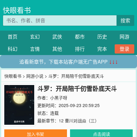
快眼看书
搜索
首页
玄幻
武侠
都市
历史
网游
科幻
言情
其他
排行
完本
登录
追看新章节，下载本站客户端无广告APP
↓↓↓
快眼看书
>
网游小说
> 斗罗：开局陪千仞雪卧底天斗
斗罗：开局陪千仞雪卧底天斗
作者：
小黑子呀
更新时间：2025-09-23 20:59:25
状态：连载
最新章节：
12 曹川对战焱（三）
加入书架
点击阅读