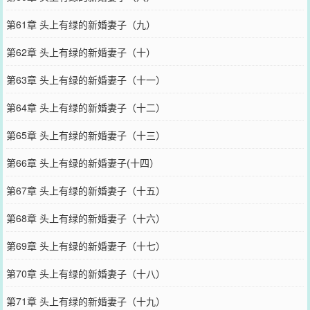
第61章 头上有绿的新婚妻子（九）
第62章 头上有绿的新婚妻子（十）
第63章 头上有绿的新婚妻子（十一）
第64章 头上有绿的新婚妻子（十二）
第65章 头上有绿的新婚妻子（十三）
第66章 头上有绿的新婚妻子(十四）
第67章 头上有绿的新婚妻子（十五）
第68章 头上有绿的新婚妻子（十六）
第69章 头上有绿的新婚妻子（十七）
第70章 头上有绿的新婚妻子（十八）
第71章 头上有绿的新婚妻子（十九）