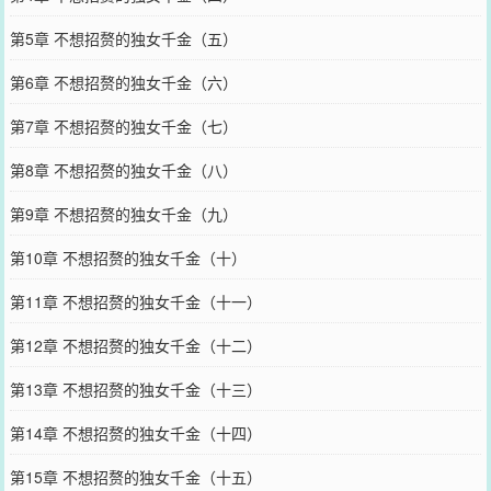
第5章 不想招赘的独女千金（五）
第6章 不想招赘的独女千金（六）
第7章 不想招赘的独女千金（七）
第8章 不想招赘的独女千金（八）
第9章 不想招赘的独女千金（九）
第10章 不想招赘的独女千金（十）
第11章 不想招赘的独女千金（十一）
第12章 不想招赘的独女千金（十二）
第13章 不想招赘的独女千金（十三）
第14章 不想招赘的独女千金（十四）
第15章 不想招赘的独女千金（十五）