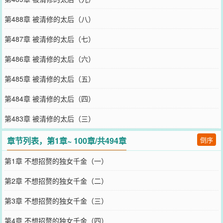
第488章 被清修的太后（八）
第487章 被清修的太后（七）
第486章 被清修的太后（六）
第485章 被清修的太后（五）
第484章 被清修的太后（四）
第483章 被清修的太后（三）
章节列表，第1章~ 100章/共494章
倒序
第1章 不想招赘的独女千金（一）
第2章 不想招赘的独女千金（二）
第3章 不想招赘的独女千金（三）
第4章 不想招赘的独女千金（四）