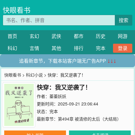
快眼看书
搜索
首页
玄幻
武侠
都市
历史
网游
科幻
言情
其他
排行
完本
登录
追看新章节，下载本站客户端无广告APP
↓↓↓
快眼看书
>
科幻小说
> 快穿：我又逆袭了！
快穿：我又逆袭了！
作者：
蓁蓁妖妖
更新时间：2025-09-21 23:06:44
状态：完本
最新章节：
第494章 被清修的太后（大结局）
加入书架
点击阅读