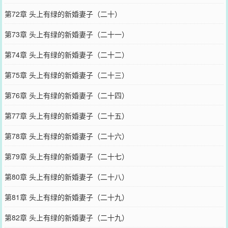
第72章 头上有绿的新婚妻子（二十）
第73章 头上有绿的新婚妻子（二十一）
第74章 头上有绿的新婚妻子（二十二）
第75章 头上有绿的新婚妻子（二十三）
第76章 头上有绿的新婚妻子（二十四）
第77章 头上有绿的新婚妻子（二十五）
第78章 头上有绿的新婚妻子（二十六）
第79章 头上有绿的新婚妻子（二十七）
第80章 头上有绿的新婚妻子（二十八）
第81章 头上有绿的新婚妻子（二十九）
第82章 头上有绿的新婚妻子（二十九）