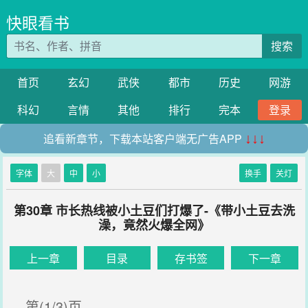
快眼看书
搜索
首页
玄幻
武侠
都市
历史
网游
科幻
言情
其他
排行
完本
登录
追看新章节，下载本站客户端无广告APP
↓↓↓
字体
大
中
小
换手
关灯
第30章 市长热线被小土豆们打爆了-《带小土豆去洗
澡，竟然火爆全网》
上一章
目录
存书签
下一章
第(1/3)页