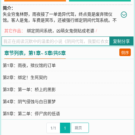
简介：
失业穷鬼林野，雨夜接了一单诡异代驾，终点竟是废弃殡仪
馆。客人是鬼，车费是冥币，还被强行绑定阴间代驾系统。不
接单就被厉鬼缠身，不完成任务就魂飞魄散。本以为开局地狱难度，
其它作品：
绑定阴间系统，凶萌女鬼倒贴成老婆
/
谁知第一单就遇上绝美红衣女鬼。系统突然弹窗：【检测到绝世阴
缘，建议立刻冥婚！】【娶她，可保百鬼不侵、阳气暴涨、暴富续
复制分享
命！】林野咬牙：娶！别人怕鬼，他把鬼娶回家当老婆。别人走夜路
瑟瑟发抖，他身后跟着百年厉鬼护驾，阴差绕道，万鬼臣服。从此
章节列表，第1章~ 5章/共5章
倒序
——白天送活人，晚上接亡魂。系统发钱，鬼妻护驾，凶宅敢睡，阴
曹敢闯。别人求神拜佛保平安，我有女鬼老婆，横行阴阳两界！
第1章：雨夜，殡仪馆的订单
您要是觉得《
阴间代驾，我娶红衣女鬼
》还不错的话请不要忘记向您
QQ群和微博微信里的朋友推荐哦！
第2章：绑定！生死契约
第3章：第一单：桥上的黑影
第4章：阴气侵蚀与白日噩梦
第5章：第二单：停尸房的低语
1/1
1