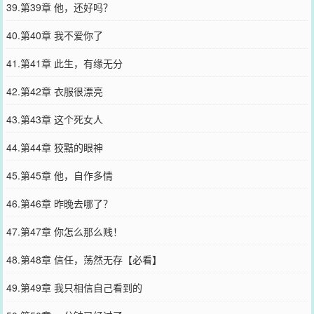
39.第39章 他，还好吗？
40.第40章 我不爱你了
41.第41章 此生，有缘无分
42.第42章 衣服很漂亮
43.第43章 这个死女人
44.第44章 狡黠的眼神
45.第45章 他，自作多情
46.第46章 昨晚去哪了？
47.第47章 你怎么那么贱！
48.第48章 信任，荡然无存【必看】
49.第49章 我只相信自己看到的