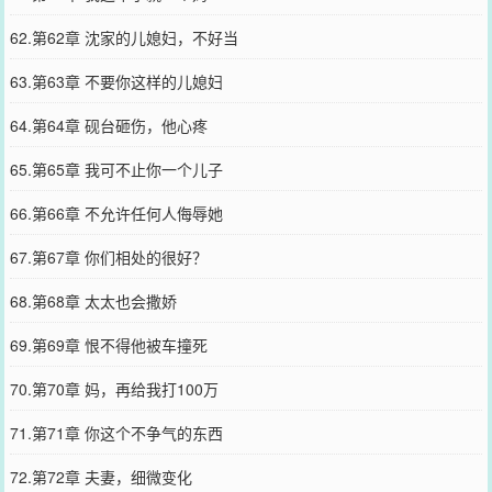
62.第62章 沈家的儿媳妇，不好当
63.第63章 不要你这样的儿媳妇
64.第64章 砚台砸伤，他心疼
65.第65章 我可不止你一个儿子
66.第66章 不允许任何人侮辱她
67.第67章 你们相处的很好？
68.第68章 太太也会撒娇
69.第69章 恨不得他被车撞死
70.第70章 妈，再给我打100万
71.第71章 你这个不争气的东西
72.第72章 夫妻，细微变化