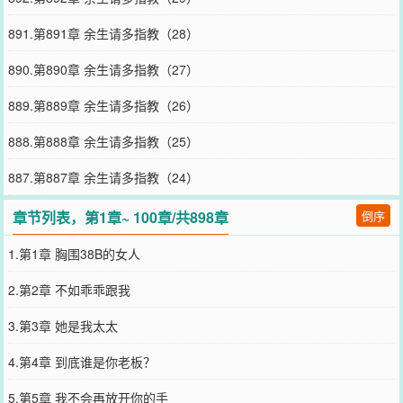
891.第891章 余生请多指教（28）
890.第890章 余生请多指教（27）
889.第889章 余生请多指教（26）
888.第888章 余生请多指教（25）
887.第887章 余生请多指教（24）
章节列表，第1章~ 100章/共898章
倒序
1.第1章 胸围38B的女人
2.第2章 不如乖乖跟我
3.第3章 她是我太太
4.第4章 到底谁是你老板？
5.第5章 我不会再放开你的手