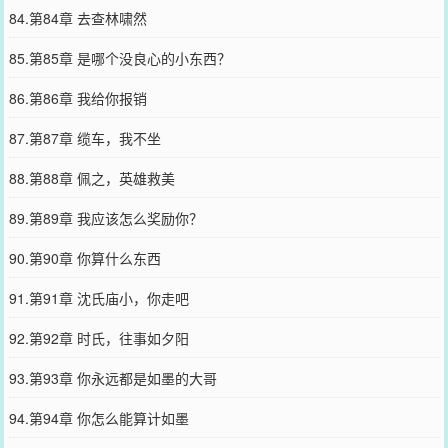
84.第84章 去查林啸然
85.第85章 是哪个没良心的小东西？
86.第86章 我给你报销
87.第87章 缆车，我不坐
88.第88章 佩之，英雄救美
89.第89章 我应该怎么奖励你？
90.第90章 你算什么东西
91.第91章 沈氏庙小，你走吧
92.第92章 时氏，往事如夕阳
93.第93章 你永远都是如墨的大哥
94.第94章 你怎么能算计如墨