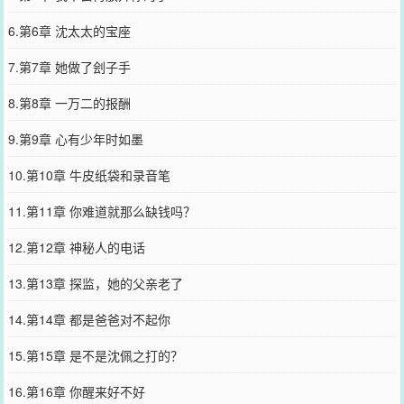
6.第6章 沈太太的宝座
7.第7章 她做了刽子手
8.第8章 一万二的报酬
9.第9章 心有少年时如墨
10.第10章 牛皮纸袋和录音笔
11.第11章 你难道就那么缺钱吗？
12.第12章 神秘人的电话
13.第13章 探监，她的父亲老了
14.第14章 都是爸爸对不起你
15.第15章 是不是沈佩之打的？
16.第16章 你醒来好不好