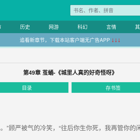
市
历史
网游
科幻
言情
其
追看新章节，下载本站客户端无广告APP
↓↓↓
第49章 茧蛹-《城里人真的好奇怪呀》
目录
存书签
。”顾严被气的冷笑，“往后你生你死，我再管你的闲