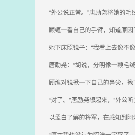
“外公说正常。”唐励尧将她的毛
顾缠一看自己的手臂，知道原因了
她下床照镜子：“我看上去像不像
唐励尧：“胡说，分明像一颗毛绒
顾缠对镜揪一下自己的鼻尖，揪下
“对了。”唐励尧想起来，“外公听
以孟白了解的将军，在感知到阿洋
“原本我也没认为阿洋一定死了。