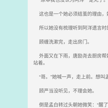
这也是一个她必须结茧的理由，她
所以她没有梳理听到阿洋遗言时
顾缠洗漱完，走出房门。
外面又在下雨，唐励尧去厨房帮她
站着。
“哥。”她喊一声，走上前。想叫孟
顾严当没听见，不理会她。
倒是孟白转过头朝她微笑：“醒了