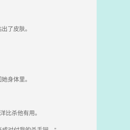
钻出了皮肤。
回她身体里。
洋比杀他有用。
成对付我的杀手锏。”