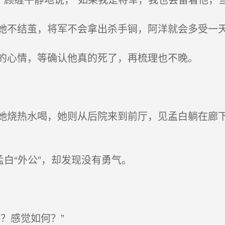
不结茧，将军不会拿出杀手锏，阿洋就会多受一
的心情，等确认他真的死了，再梳理也不晚。
烧热水喝，她则从后院来到前厅，见孟白躺在廊下
白“外公”，却发现没有勇气。
？感觉如何？”