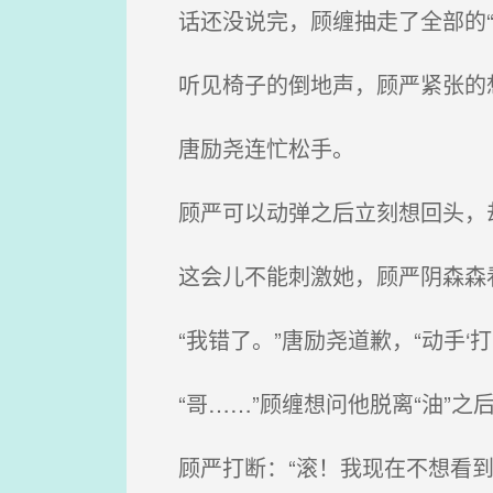
话还没说完，顾缠抽走了全部的“
听见椅子的倒地声，顾严紧张的想去
唐励尧连忙松手。
顾严可以动弹之后立刻想回头，却
这会儿不能刺激她，顾严阴森森看
“我错了。”唐励尧道歉，“动手‘打
“哥……”顾缠想问他脱离“油”之
顾严打断：“滚！我现在不想看到