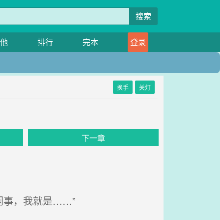
搜索
他
排行
完本
登录
换手
关灯
下一章
事，我就是……”