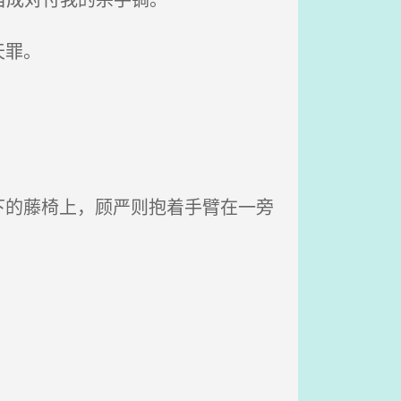
天罪。
的藤椅上，顾严则抱着手臂在一旁