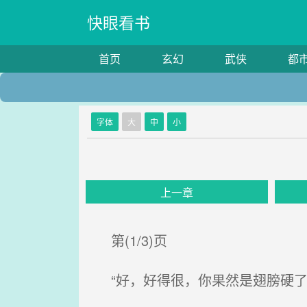
快眼看书
首页
玄幻
武侠
都
字体
大
中
小
上一章
第(1/3)页
“好，好得很，你果然是翅膀硬了