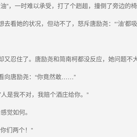
油”，一时难以承受，打了个趔趄，撞倒了旁边的椅
看她的状况，但动不了，怒斥唐励尧：“‘油’都吸
又忍住了。唐励尧和简南柯都没反应，她问题不
向唐励尧：“你竟然敢……”
’人是我不对，我赔个酒庄给你。”
后感觉如何。
你们两个！”