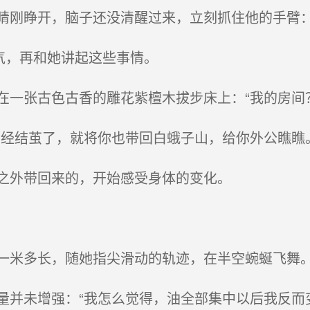
刚睁开，脑子还没清醒过来，立刻抓住他的手臂：
气，再和她讲起这些事情。
一张古色古香的雕花紫檀木拔步床上：“我的房间？
经结茧了，就将你也带回白蛾子山，给你外公瞧瞧。
之外带回来的，开始感受身体的变化。
米多长，随她指尖滑动的轨迹，在半空蜿蜒飞舞
并未增强：“我怎么觉得，油全部集中以后我反而变