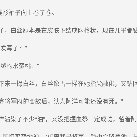
线衫袖子向上卷了卷。
，白丝原本是在皮肤下结成网格状，现在几乎都
发霉了？”
绒的水蜜桃。”
来一撮白丝，白丝像雪一样在她指尖融化，又钻
完将军府的变故后，认为阿洋可能还没有死。”
沾染了不少“油”，又没把握血祭一定成功，留着阿
”顾缠平静地说，“如果我是将军，我也会留着他，当