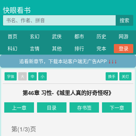
快眼看书
搜索
首页
玄幻
武侠
都市
历史
网游
科幻
言情
其他
排行
完本
登录
追看新章节，下载本站客户端无广告APP
↓↓↓
字体
大
中
小
换手
关灯
第46章 习性-《城里人真的好奇怪呀》
上一章
目录
存书签
下一章
第(1/3)页