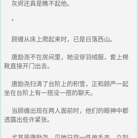
灰烬还真是瞧不起他。
*
顾缠从床上爬起来时，已是日落西山。
唐励尧不在房间里，她没穿羽绒服，套上棉
靴直接开门出去。
唐励尧扫清了台阶上的积雪，正和顾严一起
坐在台阶上有一搭没一搭的聊天。
当顾缠出现在两人面前时，他们的眼神中都
透露出些许紧张。
尤其是唐励尧，见她只穿一件单毛衣，立刻