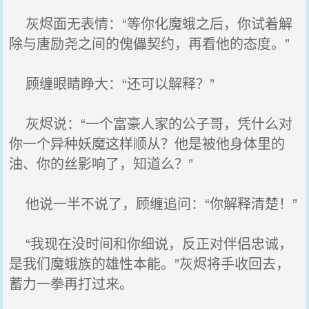
灰烬面无表情：“等你化魔蛾之后，你试着解
除与唐励尧之间的傀儡契约，再看他的态度。”
顾缠眼睛睁大：“还可以解释？”
灰烬说：“一个富豪人家的公子哥，凭什么对
你一个异种妖魔这样顺从？他是被他身体里的
油、你的丝影响了，知道么？”
他说一半不说了，顾缠追问：“你解释清楚！”
“我现在没时间和你细说，反正对伴侣忠诚，
是我们魔蛾族的雄性本能。”灰烬将手收回去，
蓄力一拳再打过来。