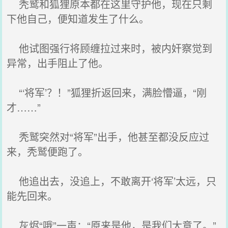
秃鹫和狐狸原本都在这里守护他，现在只剩
下他自己，便知道发生了什么。
他试图强行将顾缠拉过来时，被内奸察觉到
异常，出手阻止了他。
“‘将军’？！”狐狸折返回来，满脸懵逼，“刚
才……”
秃鹫突然对“将军”出手，他甚至都没反应过
来，秃鹫便跑了。
他追出去，没追上，不敢离开‘将军’太远，只
能先回来。
灰烬“哦”一声：“原来是他，是我们大意了。”