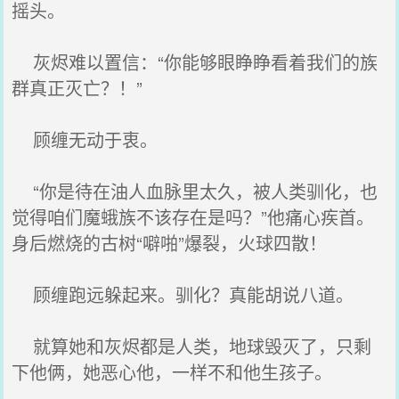
摇头。
灰烬难以置信：“你能够眼睁睁看着我们的族
群真正灭亡？！”
顾缠无动于衷。
“你是待在油人血脉里太久，被人类驯化，也
觉得咱们魔蛾族不该存在是吗？”他痛心疾首。
身后燃烧的古树“噼啪”爆裂，火球四散！
顾缠跑远躲起来。驯化？真能胡说八道。
就算她和灰烬都是人类，地球毁灭了，只剩
下他俩，她恶心他，一样不和他生孩子。