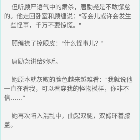
但听顾严语气中的肃杀，唐励尧是不敢懈怠
的。他走回卧室和顾缠说：“等会儿或许会发生
一些怪事，千万不要惊慌。”
顾缠撩了撩眼皮：“什么怪事儿？”
唐励尧讲给她听。
她原本就灰败的脸色越来越难看：“我就说他
一直在看我，可以看穿我的怪物模样，你非不
信……”
她再次陷入混乱中，曲起双腿，双臂环着膝
盖。