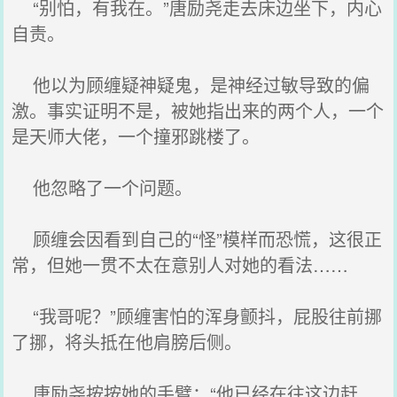
“别怕，有我在。”唐励尧走去床边坐下，内心
自责。
他以为顾缠疑神疑鬼，是神经过敏导致的偏
激。事实证明不是，被她指出来的两个人，一个
是天师大佬，一个撞邪跳楼了。
他忽略了一个问题。
顾缠会因看到自己的“怪”模样而恐慌，这很正
常，但她一贯不太在意别人对她的看法……
“我哥呢？”顾缠害怕的浑身颤抖，屁股往前挪
了挪，将头抵在他肩膀后侧。
唐励尧按按她的手臂：“他已经在往这边赶