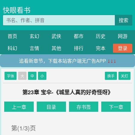
快眼看书
搜索
首页
玄幻
武侠
都市
历史
网游
科幻
言情
其他
排行
完本
登录
追看新章节，下载本站客户端无广告APP
↓↓↓
字体
大
中
小
换手
关灯
第23章 宝伞-《城里人真的好奇怪呀》
上一章
目录
存书签
下一章
第(1/3)页