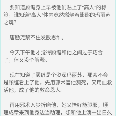
要知道顾缠身上早被他们贴上了“高人”的标
签，谁知道“高人”体内竟然燃烧着熊熊的玛丽苏
之魂？
唐励尧禁不住发散思维。
今天下午他才觉得顾缠和他之间过于巧合
了，但又没个解释。
现在知道了顾缠是个资深玛丽苏，那会不会
是顾缠看上了他，先用邪术害他濒死，又用血救
活他，成了他的救命恩人。
再用邪术入梦折磨他，她又恰好能驱邪，顺
理成章来到他身边当助理，想和他上演一出日久