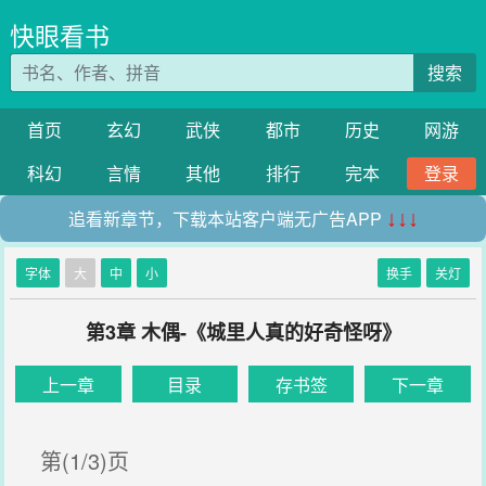
快眼看书
搜索
首页
玄幻
武侠
都市
历史
网游
科幻
言情
其他
排行
完本
登录
追看新章节，下载本站客户端无广告APP
↓↓↓
字体
大
中
小
换手
关灯
第3章 木偶-《城里人真的好奇怪呀》
上一章
目录
存书签
下一章
第(1/3)页