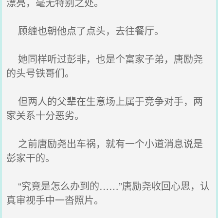
漂亮，毫无特别之处。
顾缠也朝他点了点头，去往餐厅。
她同样听过彭非，也是个富家子弟，唐励尧
的头号铁哥们。
但两人的父辈在生意场上属于竞争对手，两
家关系十分恶劣。
之前唐励尧出车祸，就有一个小道消息说是
彭家干的。
“究竟是怎么办到的……”唐励尧收回心思，认
真审视手中一沓照片。