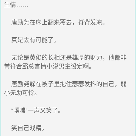
生情……
唐励尧在床上翻来覆去，脊背发凉。
真是太有可能了。
无论是英俊的长相还是雄厚的财力，他都非
常符合霸总言情小说男主设定啊。
唐励尧躲在被子里抱住瑟瑟发抖的自己，弱
小无助可怜。
“噗嗤”一声又笑了。
笑自己戏精。