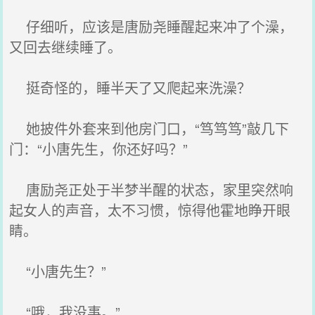
仔细听，应该是唐励尧睡醒起来冲了个澡，
又回去继续睡了。
挺奇怪的，睡半天了又爬起来洗澡？
她披件外套来到他房门口，“笃笃笃”敲几下
门：“小唐先生，你还好吗？”
唐励尧正处于半梦半醒的状态，家里突然响
起女人的声音，太不习惯，惊得他霍地睁开眼
睛。
“小唐先生？”
“哦，我没事。”