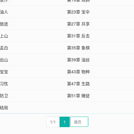
 油人
第23章 宝伞
 旅途
第27章 共享
 上山
第31章 反击
 孟白
第35章 象棋
 出山
第39章 油丝
 宝宝
第43章 物种
 习性
第47章 生路
 防卫
第51章 赌徒
 结局
1/1
1