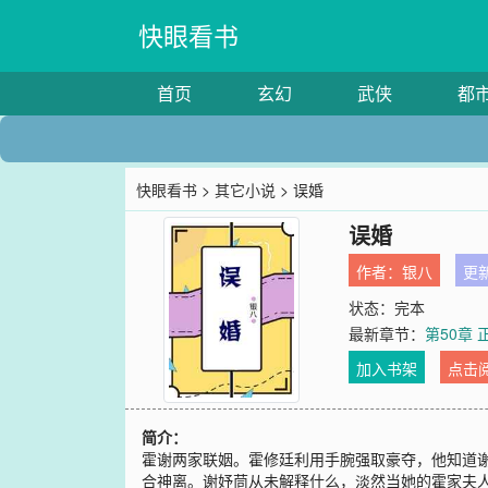
快眼看书
首页
玄幻
武侠
都
快眼看书
>
其它小说
> 误婚
误婚
作者：
银八
更新
状态：完本
最新章节：
第50章
加入书架
点击
简介：
霍谢两家联姻。霍修廷利用手腕强取豪夺，他知道
合神离。谢妤茼从未解释什么，淡然当她的霍家夫