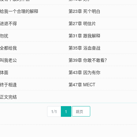
章 给我一个合理的解释
第23章 死个明白
 进退不得
第27章 明信片
 勿扰
第31章 跟我解释
 全都给我
第35章 浴血奋战
 叫我老公
第39章 你敢不敢看？
 体面
第43章 因为有你
 终于相逢
第47章 MECT
 正文完结
1/1
1