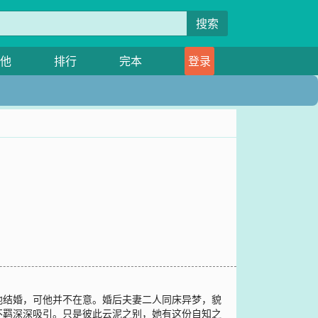
搜索
他
排行
完本
登录
他结婚，可他并不在意。婚后夫妻二人同床异梦，貌
不羁深深吸引。只是彼此云泥之别，她有这份自知之