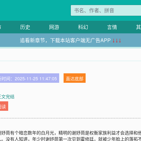
市
历史
网游
科幻
言情
其
追看新章节，下载本站客户端无广告APP
↓↓↓
时间：2025-11-25 11:47:05
直达底部
 正文完结
阅读
谢妤茼有个暗恋数年的白月光，精明的谢妤茼是权衡家族利益才会选择和
人。没有人知道，年少时谢妤茼第一次见到霍修廷，就被少年脸上的落拓