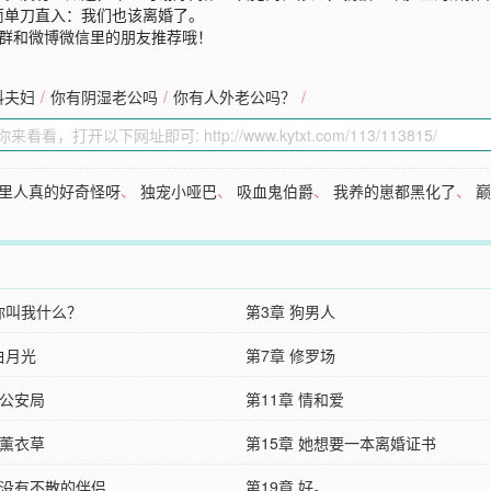
茼单刀直入：我们也该离婚了。
Q群和微博微信里的朋友推荐哦！
料夫妇
/
你有阴湿老公吗
/
你有人外老公吗？
/
里人真的好奇怪呀
、
独宠小哑巴
、
吸血鬼伯爵
、
我养的崽都黑化了
、
 你叫我什么？
第3章 狗男人
白月光
第7章 修罗场
 公安局
第11章 情和爱
 薰衣草
第15章 她想要一本离婚证书
 没有不散的伴侣
第19章 好。