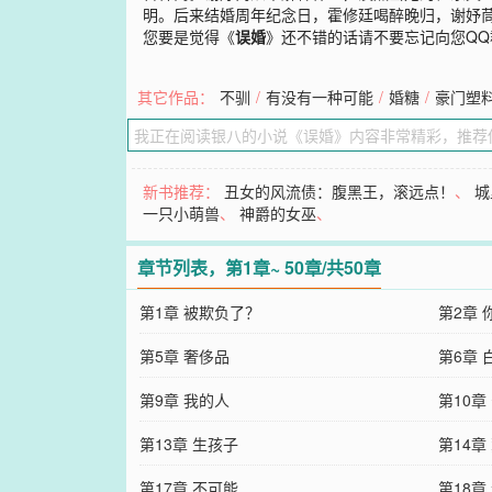
明。后来结婚周年纪念日，霍修廷喝醉晚归，谢妤
您要是觉得《
误婚
》还不错的话请不要忘记向您Q
其它作品：
不驯
/
有没有一种可能
/
婚糖
/
豪门塑
新书推荐：
丑女的风流债：腹黑王，滚远点！
、
城
一只小萌兽
、
神爵的女巫
、
章节列表，第1章~ 50章/共50章
第1章 被欺负了？
第2章
第5章 奢侈品
第6章 
第9章 我的人
第10章
第13章 生孩子
第14章
第17章 不可能
第18章