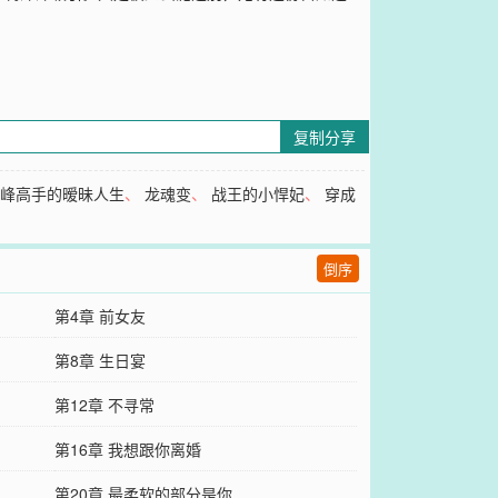
复制分享
巅峰高手的暧昧人生
、
龙魂变
、
战王的小悍妃
、
穿成
倒序
第4章 前女友
第8章 生日宴
第12章 不寻常
第16章 我想跟你离婚
第20章 最柔软的部分是你