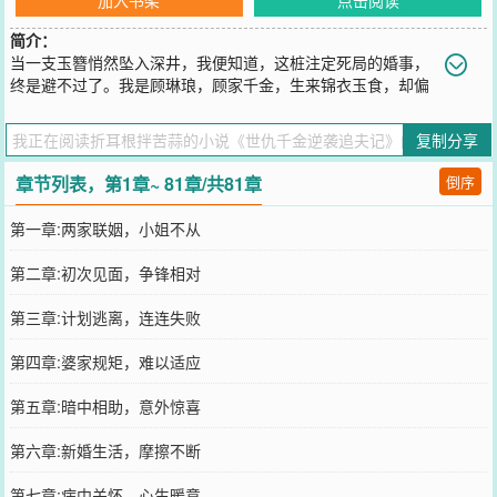
简介：
当一支玉簪悄然坠入深井，我便知道，这桩注定死局的婚事，
终是避不过了。我是顾琳琅，顾家千金，生来锦衣玉食，却偏
偏被卷进一场横亘三代的世仇。他叫徐景澜，冷眉冷眼，一身贵气，
是我命定的夫君，也是我最不愿触碰的存在。初见那日，我摔了他的
复制分享
茶盏，他折了我的扇骨，我们像两把锋利的剑，在红绸高堂上撞出火
星万丈。可谁能想到，这一场你死我活的联姻，竟成了我们彼此救赎
章节列表，第1章~ 81章/共81章
倒序
的开端？第一幕，我困在“家族仇恨”的牢笼里，连呼吸都带着刀锋；
第二幕，他为我挡下毒酒，我替他解开旧怨，误会与真相交织成网；
第一章:两家联姻，小姐不从
第三幕，祖母一纸休书压顶而来，我以血书明志，他舍权势护我周全
——代价，是我们各自亲手撕碎了过往的自己。有人说爱而不得最
第二章:初次见面，争锋相对
苦，可谁又知得而复失更痛？我从一个娇憨小姐，一路跌跌撞撞，学
会在棋局中落子无悔；他褪去冷漠外壳，敢与天地争一寸真心。但当
第三章:计划逃离，连连失败
我们终于并肩而立时，那个神秘人却轻笑：“你以为化解了恩怨？不过
是另一场博弈的开始。”
第四章:婆家规矩，难以适应
您要是觉得《
世仇千金逆袭追夫记
》还不错的话请不要忘记向您QQ群
和微博微信里的朋友推荐哦！
第五章:暗中相助，意外惊喜
第六章:新婚生活，摩擦不断
第七章:病中关怀，心生暖意