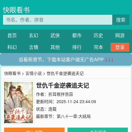
快眼看书
搜索
首页
玄幻
武侠
都市
历史
网游
科幻
言情
其他
排行
完本
登录
追看新章节，下载本站客户端无广告APP
↓↓↓
快眼看书
>
言情小说
> 世仇千金逆袭追夫记
世仇千金逆袭追夫记
作者：
折耳根拌苦蒜
更新时间：2025-11-24 23:44:09
状态：连载
最新章节：
第八十一章:大结局
加入书架
点击阅读