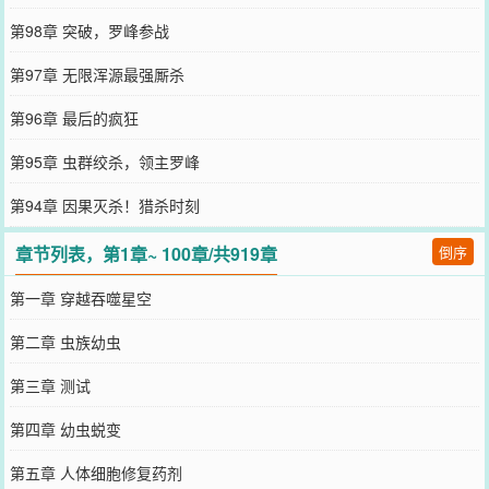
第98章 突破，罗峰参战
第97章 无限浑源最强厮杀
第96章 最后的疯狂
第95章 虫群绞杀，领主罗峰
第94章 因果灭杀！猎杀时刻
章节列表，第1章~ 100章/共919章
倒序
第一章 穿越吞噬星空
第二章 虫族幼虫
第三章 测试
第四章 幼虫蜕变
第五章 人体细胞修复药剂