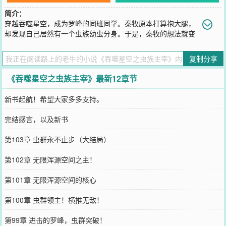
简介：
穿越吞噬星空，成为罗峰的同班同学。秦牧原本打算抱大腿，
却发现自己居然有一个虫族幼虫分身。于是，秦牧的想法就变
了。成为武者，进入荒野孵化虫巢，发动战争，吞噬无尽怪兽。以怪
兽血肉尸骸铸就虫群，冲入星空。加入虚拟宇宙公司，以亿万族群供
复制分享
养虫群，以亿万虫群供养己身。在血洛世界中崛起，域外战场中绽放
光芒。在无尽的战争与杀伐中升华，成就完美神体，超脱浑源。ps：
《吞噬星空之虫族主宰》最新12章节
主角虫族不是本土虫族，主角是虫群集体意识ps:不抢罗峰机缘，主角
有自己的机缘。ps:个人觉得虫族最擅长的应该是吞噬，进化，变异
新书起航！希望大家多多支持。
等，特别是擅长对各种生物的基因血脉研究，是非常适合走神体路线
的。
完结感言，以及新书
您要是觉得《
吞噬星空之虫族主宰
》还不错的话请不要忘记向您QQ群
和微博微信里的朋友推荐哦！
第103章 虫群永不止步（大结局）
第102章 无限浑源空间之主！
第101章 无限浑源空间的核心
第100章 虫群领主！横推无敌！
第99章 进击的罗峰，虫群突破！