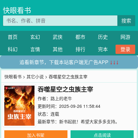
快眼看书
搜索
首页
玄幻
武侠
都市
历史
网游
科幻
言情
其他
排行
完本
登录
追看新章节，下载本站客户端无广告APP
↓↓↓
快眼看书
>
其它小说
> 吞噬星空之虫族主宰
吞噬星空之虫族主宰
作者：
路上的老牛
更新时间：2025-09-26 11:58:44
状态：连载
最新章节：
新书起航！希望大家多多支持。
加入书架
点击阅读